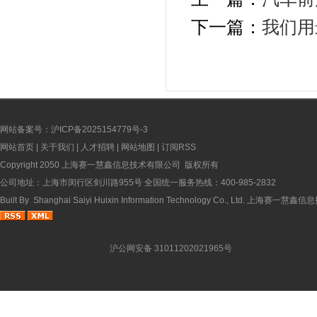
下一篇：
我们用
网站备案号：沪ICP备2025154779号-3
网站首页
|
关于我们
|
人才招聘
|
网站地图
|
订阅RSS
Copyright 2050 上海赛一慧鑫信息技术有限公司 版权所有
公司地址：上海市闵行区剑川路955号 全国统一服务热线：400-985-2832
Built By
Shanghai Saiyi Huixin Information Technology Co., Ltd.
上海赛一慧鑫信息
沪公网安备 31011202021965号