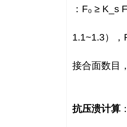
：F₀ ≥ K_
1.1~1.
接合面数目
抗压溃计算