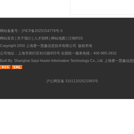
网站备案号：沪ICP备2025154779号-3
网站首页
|
关于我们
|
人才招聘
|
网站地图
|
订阅RSS
Copyright 2050 上海赛一慧鑫信息技术有限公司 版权所有
公司地址：上海市闵行区剑川路955号 全国统一服务热线：400-985-2832
Built By
Shanghai Saiyi Huixin Information Technology Co., Ltd.
上海赛一慧鑫信息
沪公网安备 31011202021965号