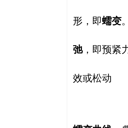
形，即
蠕变
弛
，即预紧
效或松动