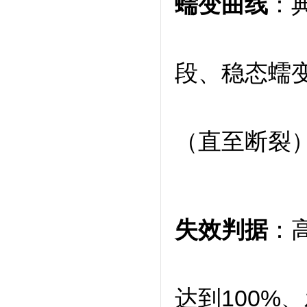
蠕变曲线
：
段、稳态蠕
（直至断裂
失效判据
：
达到100%