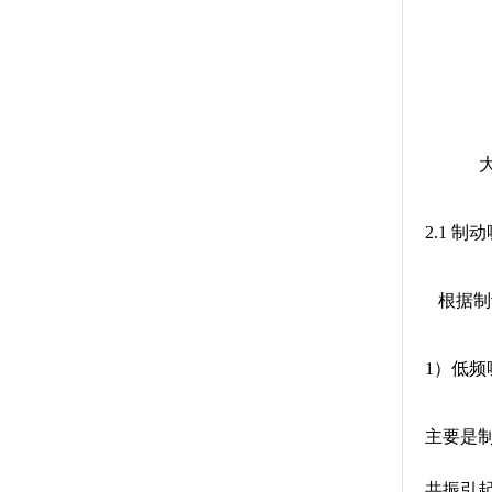
大
2.1 制
根据制
1）低频
主要是制
共振引